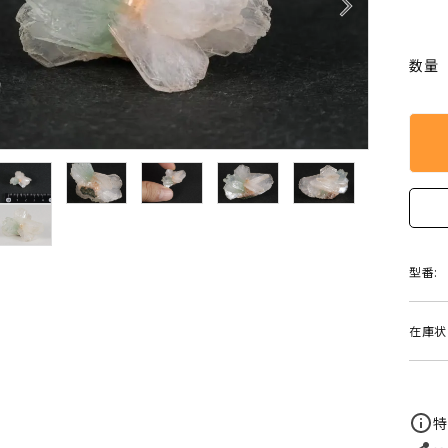
arrow_forward_ios
クリソコラ
クリソプレ
原石/アクセサリー
丸玉 特集
シトリン
ジャスパー
White
Green
数量
ッド型 特集
ハート形 特集
スモーキークォーツ
セレスタイ
Gray
Brown
 特集
鉱物解説
タイガーアイ/ホークアイ
トパーズ
翡翠
ピンクオパ
n
2月 Feb
フローライト
ヘミモルフ
y
6月 Jun
型番:
ムーンストーン
モスアゲー
p
10月 Oct
在庫状
ラブラドライト
ルチルクォ
ロードクロサイト
その他天然
特