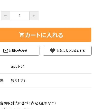
ーズ
クンツァイト
ポイント 特集
水晶
Black
－
＋
勾玉 特集
ト
ソーダライト
Mix
カートに入れる
石言葉辞典
トルマリン
ール
ブラッドストーン
favorite
お問い合わせ
3月 Mar
4月 Ap
ァイト
ボツワナアゲート
7月 Jul
8月 A
appl-04
ト
ユナカイト
11月 Nov
12月 
残り1です
況:
ーツ
ルビー
石
定商取引法に基づく表記 (返品など)