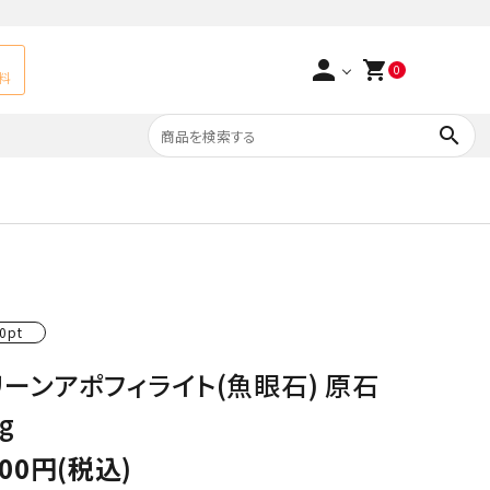
person
shopping_cart
0
料
search
よくあるご質問
アベチュリン
実店舗情報
天然石ペンダント
サ行
タ行
0pt
ト
エメラルド
リーンアポフィライト(魚眼石) 原石
つまみ細工×天然石
ラ行
ォーツ
カーネリアン
1g
多用途天然石
菊花石
000円(税込)
Yellow