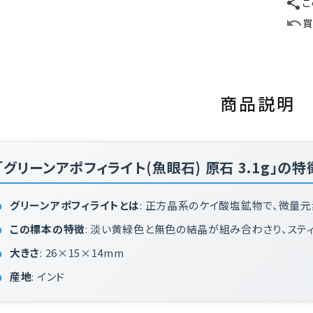
こ
買
商品説明
「グリーンアポフィライト(魚眼石) 原石 3.1g」の特
グリーンアポフィライトとは
: 正方晶系のケイ酸塩鉱物で、微量
この標本の特徴
: 淡い黄緑色と無色の結晶が組み合わさり、ステ
大きさ
: 26×15×14mm
産地
: インド