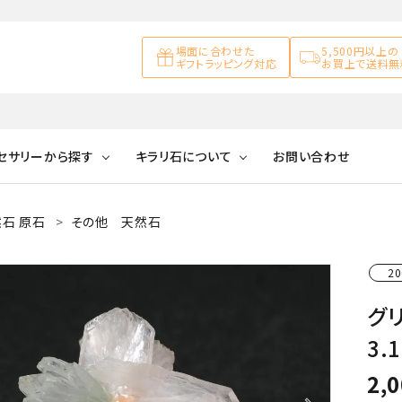
場面に合わせた
5,500円以上の
ギフトラッピング対応
お買上で送料無
セサリーから探す
キラリ石について
お問い合わせ
石 原石
その他 天然石
アズライト
キラリ石について
お客様の声
アゲート
ブレスレット
天然石ループタイ
カ行
20
アメジスト
キラリ石ポイントに
公式ブログ
アラゴナイ
ついて
グ
ネックレス
天然石ピアス
マ行
オブシディアン
ガーデンク
3.
天然石置き飾り
化石
カルサイト
2,
Blue
Pink