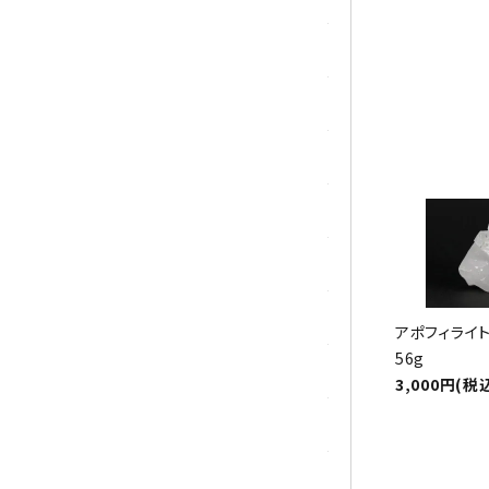
マラカイト(孔雀石)
ムーンストーン
モスアゲート
ユナカイト
ラピスラズリ
ラブラドライト
アポフィライト
56g
ルチルクォーツ
3,000円(税
ルビー
ローズクォーツ