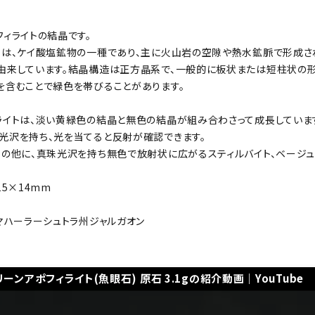
フィライトの結晶です。
トは、ケイ酸塩鉱物の一種であり、主に火山岩の空隙や熱水鉱脈で形成さ
由来しています。結晶構造は正方晶系で、一般的に板状または短柱状の形
を含むことで緑色を帯びることがあります。
ライトは、淡い黄緑色の結晶と無色の結晶が組み合わさって成長していま
光沢を持ち、光を当てると反射が確認できます。
トの他に、真珠光沢を持ち無色で放射状に広がるスティルバイト、ベージュ
15×14mm
 マハーラーシュトラ州ジャルガオン
リーンアポフィライト(魚眼石) 原石 3.1gの紹介動画｜YouTube