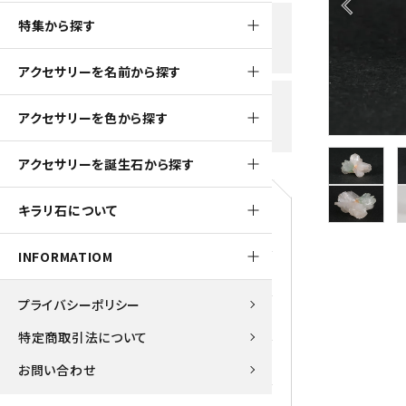
arrow_back_ios
黒水晶
特集から探す
新規会員登録で
大きいサイズの原石
国産 
500ptプレゼント
K2ブルー
アクセサリーを名前から探す
たまご形 特集
ピラミ
スピネル / パーガサイト
送料全国一律700円
アクセサリーを色から探す
5,500円(税込)以上ご購入で
美石 特集
ルース
送料無料
ターコイズ (トルコ石)
アクセサリーを誕生石から探す
パイライト
1月 Ja
キラリ石について
原石
ブルーレースアゲート
5月 Ma
INFORMATIOM
マラカイト
アクアマリン
9月 Se
プライバシーポリシー
ラピスラズリ
アゲート
特定商取引法について
ローズクォーツ
アズライト
お問い合わせ