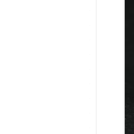
シトリン
ジャスパー
水晶
スピネル
スモーキークォーツ
セレスタイト
ソーダライト
ターコイズ (トルコ石)
タイガーアイ/ホークアイ