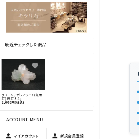
アベチュリン
アマゾナイト
アメジスト
最近チェックした商品
アラゴナイト
エメラルド
favorite
オパール
オブシディアン（黒曜石/十勝
グリーンアポフィライト(魚眼
石）
石) 原石 3.1g
2,000円(税込)
ガーデンクォーツ
ACCOUNT MENU
カーネリアン
person
person
マイアカウント
新規会員登録