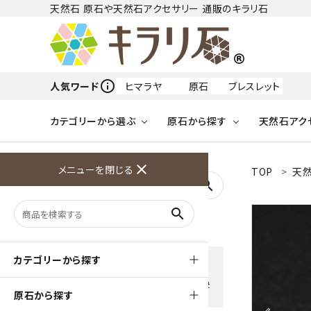
天然石 原石や天然石アクセサリー 通販のキラリ石
info_outline
人気ワード
ヒマラヤ
原石
ブレスレット
カテゴリーから選ぶ
原石から探す
天然石アク
フリーワードから探す
close
メニューを閉じる
TOP
天然
アクアマリン
search
天然石 原石
天然石
ア行
search
アマゾナイト
原石
ループタイ
ペンダント
誕生石
ワイヤーアクセサリー
天然石
ハ行
オパール
豊富な決済方法
カテゴリーから探す
クレジットカード・PayPay ・
天然石 ブローチ
和小物
ガーネット
Amzon Payなどお好きな 決
原石から探す
済方法を選択できます