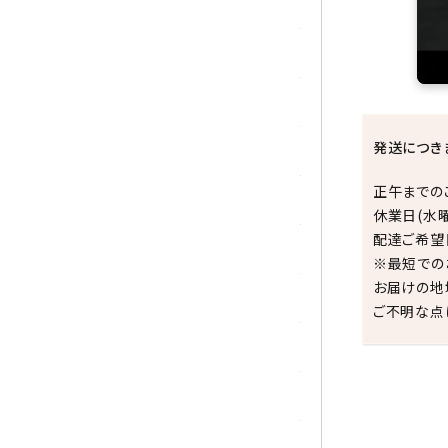
トパーズ
トルマリン
パイライト(黄鉄鉱)
発送につき
翡翠 (ジェイド)
正午までの
ピンクオパール
休業日(水
配達ご希望
ブラッドストーン
※最短での
お届けの地
ブルーレースアゲート
ご不明な点
フローライト(蛍石)
ヘミモルファイト
祝☆
ボツワナアゲート