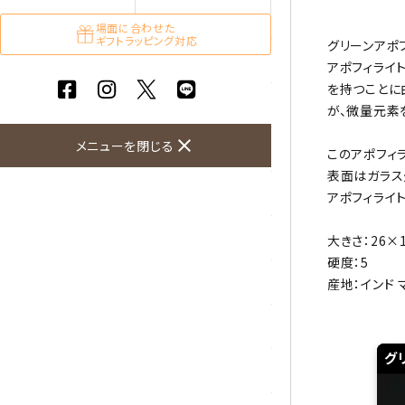
ガーネット
場面に合わせた
ギフトラッピング対応
グリーンアポ
化石（フォッシル）
アポフィライ
を持つことに
カルサイト
が、微量元素
close
メニューを閉じる
菊花石
このアポフィ
表面はガラス
黒水晶
アポフィライ
クリソコラ
大きさ：26×
硬度：5
クリソプレーズ
産地：インド
クンツァイト
グ
K2ブルー