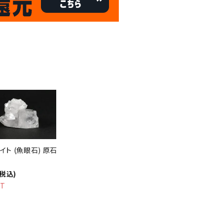
8/31
倍
迄!
!!
イト (魚眼石) 原石
(税込)
UT