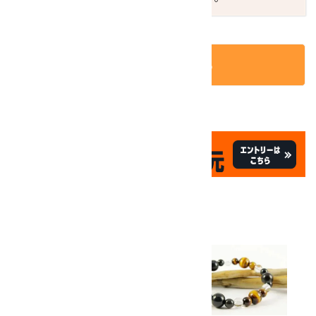
カートに入れる
✦
✦
祝☆サイトオープン17周年
✦
17
✦
th
ありがとうキャンペーン
関連商品
10倍
キラリ石ポイント
!!
8/31
迄!