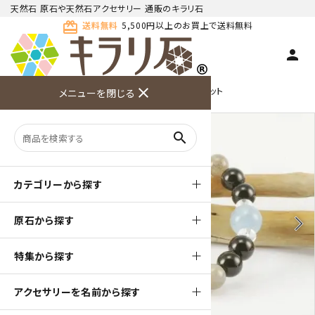
天然石 原石や天然石アクセサリー 通販のキラリ石
card_giftcard
送料無料
5,500円以上のお買上で送料無料
person
TOP
天然石ブレスレット
close
デザイン ブレスレット
メニューを閉じる
商品検索
カート(
0
)
お問い合
利用ガイ
メニュー
わせ
ド
search
カテゴリーから探す
原石から探す
arrow_back_ios
arrow_forward_ios
特集から探す
アクセサリーを名前から探す