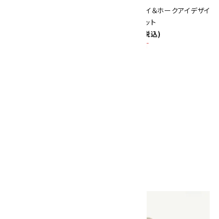
ムーンストーン＆オニキスブレス
タイガーアイ＆ホークアイデザイ
レット
ンブレスレット
3,600円(税込)
3,300円(税込)
SOLD OUT
SOLD OUT
ルビー＆ムーンストーン＆水晶
ブレスレット
6,500円(税込)
SOLD OUT
画像一覧