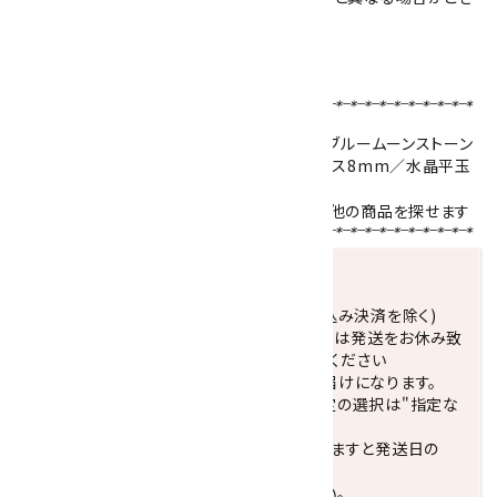
いますが、同品質の物をご用意しております。
ブレスレットサイズの選び方はこちら！！
【使用天然石 】
アクアマリン
10mm／
カイヤナイト
10mm／
ブルームーンストーン
8mm／
ラブラドライト
8mm／
ブラックオニキス
8mm／水晶平玉
6mm
天然石名をクリックで、その石を使用している他の商品を探せます
発送につきまして
正午までのご注文で当日発送致します。(振込み決済を除く)
休業日(水曜日、第1．3木曜日)と臨時休業日は発送をお休み致
します。 営業日カレンダー(左下段)をご確認ください
配達ご希望日がない場合は、最短日でのお届けになります。
※最短でのお届けをご希望の場合、時間指定の選択は"指定な
し"をおすすめします。
お届けの地域によっては、時間帯を指定されますと発送日の
翌々日配送になります。
ご不明な点はお気軽にお問い合わせください。