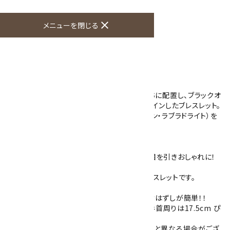
この商品を友達に教える
買い物を続ける
close
メニューを閉じる
商品説明
アクアマリンとカイヤナイトの10mm玉を対称に配置し、ブラックオ
ニキスとムーンストーン・ラブラドライトをデザインしたブレスレット。
シラー効果を持つ2つの天然石（ムーンストーン・ラブラドライト）を
ポイントにしたブレスレットです。
（見る角度により青い光りが見えます）
全体的に落ち着いた色合いですが、ブルーが目を引きおしゃれに！
プレゼントにもきっと喜ばれるおすすめのブレスレットです。
シリコンゴムを通してありますので丈夫で着けはずしが簡単！！
サイズは内径約17.5cmとなります。（モデル手首周りは17.5cm ぴ
ったりサイズ）
※模様や色は石によって異なりますので、写真と異なる場合がござ