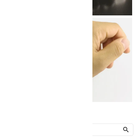
他の商品を探す
search