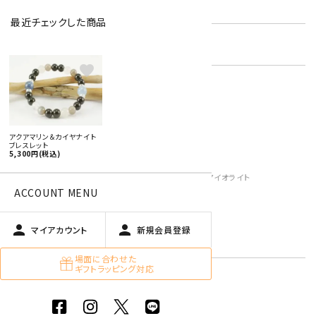
型番:
dgbl-65
最近チェックした商品
在庫状況:
残り1です
favorite
男性用ブレスレット
アクアマリン
オニキス
カイヤナイト
アクアマリン＆カイヤナイト
ブレスレット
ムーンストーン
5,300円(税込)
キーワード:
ラブラドライト
3月 アクアマリン・ブラッドストーン・アイオライト
ACCOUNT MENU
6月 ムーンストーン・真珠
青色・水色
黒色
person
person
マイアカウント
新規会員登録
グレー
場面に合わせた
ギフトラッピング対応
特定商取引法に基づく表記 (返品など)