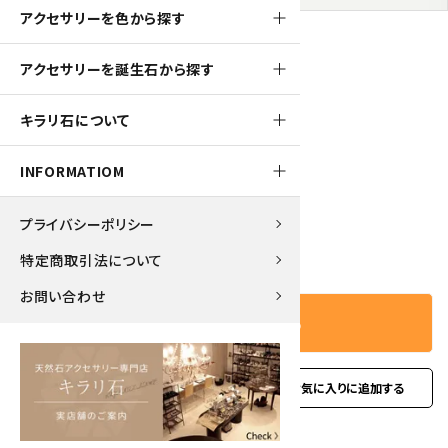
アクセサリーを色から探す
アクセサリーを誕生石から探す
530pt
キラリ石について
アクアマリン＆カイヤナイトブレスレット
5,300円(税込)
INFORMATIOM
プライバシーポリシー
－
＋
数量
特定商取引法について
お問い合わせ
カートに入れる
favorite
お問い合わせ