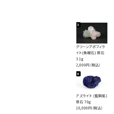
人気ランキング
1
2
3
佐渡の赤玉石 原石
ボルダーオパール
グリーンアポフィラ
磨き 128g
原石 40.4g
イト(魚眼石) 原石
3,000円（税込）
4,000円（税込）
3.1g
2,000円（税込）
4
5
6
アポフィライト (魚
桜瑪瑙 丸玉
アズライト (藍銅鉱)
眼石) 原石 56g
47mm
原石 70g
3,000円（税込）
3,800円（税込）
10,000円（税込）