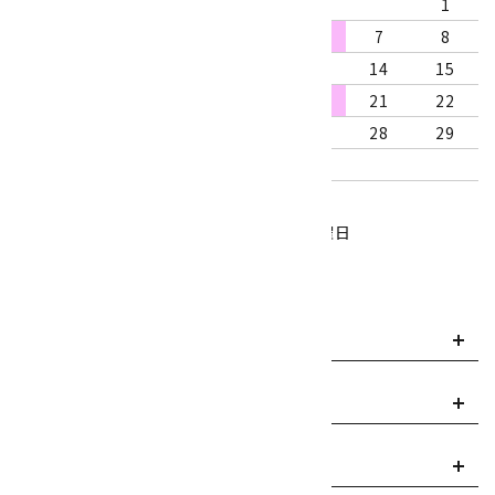
1
2
3
4
5
6
7
8
9
10
11
12
13
14
15
16
17
18
19
20
21
22
23
24
25
26
27
28
29
30
31
営業時間：10:00～18:00
定休日：水曜日、第1・3木曜日
■
・・・休業日
お支払い方法について
payment
送料・配送について
local_shipping
返品について
replay