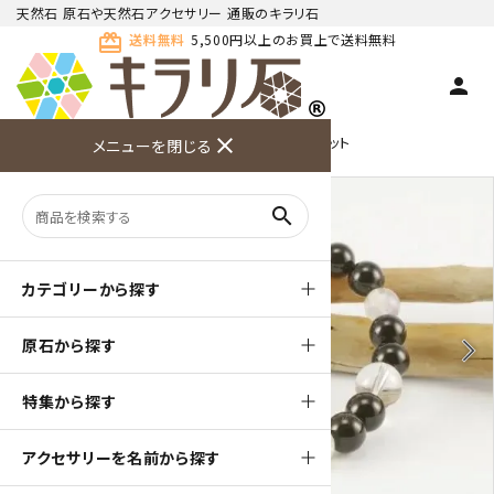
天然石 原石や天然石アクセサリー 通販のキラリ石
card_giftcard
送料無料
5,500円以上のお買上で送料無料
person
TOP
天然石ブレスレット
close
デザイン ブレスレット
メニューを閉じる
商品検索
カート(
0
)
お問い合
利用ガイ
メニュー
わせ
ド
search
カテゴリーから探す
原石から探す
arrow_back_ios
arrow_forward_ios
特集から探す
アクセサリーを名前から探す