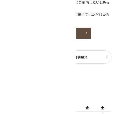
素敵な色や模様が魅力的な天然石を お客様にご案内したいと思っ
ております。
天然石アクセサリーと原石をより身近なものに感じていただけたら
嬉しいです。
詳しく見る
よくある質問
実店舗紹介
公式ブログ
2026年8月
日
月
火
水
木
金
土