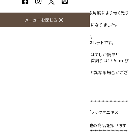
玉をデザインしたブレスレット。
ブルームーンストーンはシラー効果を持ち、見る角度により青く光り
ます。
close
メニューを閉じる
黒いオニキスとあわせ、かっこいいブレスレットになりました。
ムーンストーンは6月、水晶は4月の誕生石です。
プレゼントにもきっと喜ばれるおすすめのブレスレットです。
シリコンゴムを通してありますので丈夫で着けはずしが簡単！！
サイズは内径約17.5cmとなります。（モデル手首周りは17.5cm ぴ
ったりサイズ）
※模様や色は石によって異なりますので、写真と異なる場合がござ
いますが、同品質の物をご用意しております。
ブレスレットサイズの選び方はこちら！！
【使用天然石 】
ブルームーンストーン
8mm／
水晶
10mm／
ブラックオニキス
8mm
天然石名をクリックで、その石を使用している他の商品を探せます