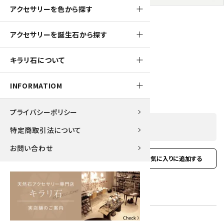
アクセサリーを色から探す
アクセサリーを誕生石から探す
360pt
キラリ石について
ムーンストーン＆オニキスブレスレット
3,600円(税込)
INFORMATIOM
プライバシーポリシー
SOLD OUT
特定商取引法について
お問い合わせ
favorite
お問い合わせ
型番:
dgbl-66
在庫状況:
在庫 0 売切れ中