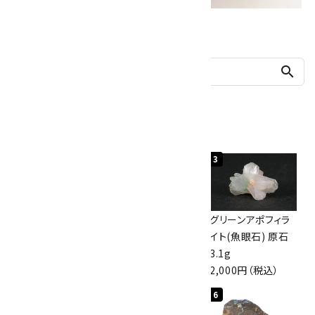
他の商品を探す
search
人気ランキング
1
2
3
佐渡の赤玉石 原石
ボルダーオパール
グリーンアポフィラ
磨き 128g
原石 40.4g
イト(魚眼石) 原石
3,000円（税込）
4,000円（税込）
3.1g
2,000円（税込）
4
5
6