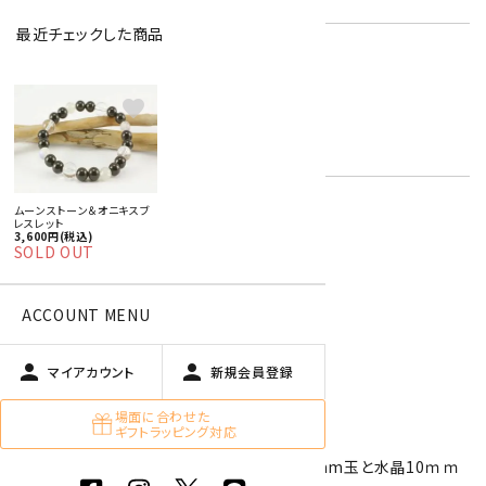
最近チェックした商品
男性用ブレスレット
オニキス
キーワード:
ムーンストーン
favorite
6月 ムーンストーン・真珠
黒色
ムーンストーン＆オニキスブ
レスレット
3,600円(税込)
特定商取引法に基づく表記 (返品など)
SOLD OUT
この商品を友達に教える
買い物を続ける
ACCOUNT MENU
person
person
マイアカウント
新規会員登録
商品説明
場面に合わせた
ギフトラッピング対応
ブルームーンストーンとブラックオニキスの8mm玉と水晶10ｍｍ