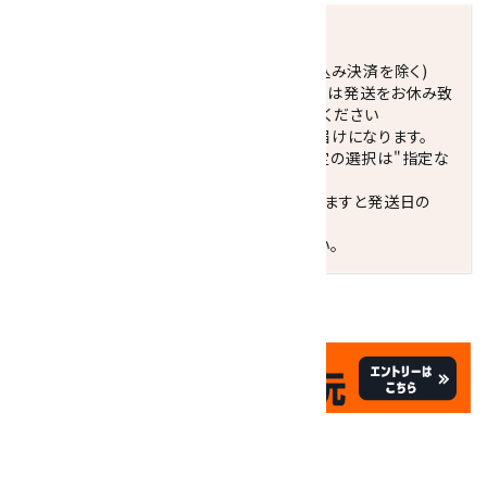
発送につきまして
正午までのご注文で当日発送致します。(振込み決済を除く)
休業日(水曜日、第1．3木曜日)と臨時休業日は発送をお休み致
します。 営業日カレンダー(左下段)をご確認ください
配達ご希望日がない場合は、最短日でのお届けになります。
※最短でのお届けをご希望の場合、時間指定の選択は"指定な
し"をおすすめします。
お届けの地域によっては、時間帯を指定されますと発送日の
翌々日配送になります。
ご不明な点はお気軽にお問い合わせください。
✦
✦
祝☆サイトオープン17周年
✦
17
✦
th
ありがとうキャンペーン
関連商品