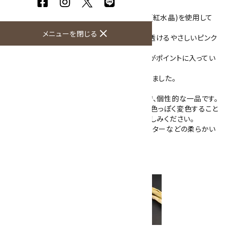
石はピンク色が女性に人気のローズクォーツ(紅水晶)を使用して
います。
close
メニューを閉じる
マダガスカル産のローズクォーツで半透明に透けるやさしいピンク
色が綺麗です。
ワイヤーでシンプルに包み、アメジストと水晶がポイントに入ってい
ます。
やさしい色合いで女性らしいペンダントになりました。
接着剤を使用せず、ワイヤーのみの仕上がりで、個性的な一品です。
シルバー色のワイヤーは時間が経つにつれ黄色っぽく変色すること
がありますが、ご了承の上、その風合いをお楽しみください。
※ローズクォーツは原石のままですので、セーターなどの柔らかい
繊維を傷つけてしまう可能性があります。
革紐やチェーンとあわせてどうぞ。
シルバーチェーン・革紐
はこちらから