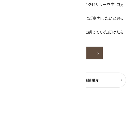
当サイトは、天然石原石や天然石を使用したアクセサリーを主に販
売しています。
素敵な色や模様が魅力的な天然石を お客様にご案内したいと思っ
ております。
天然石アクセサリーと原石をより身近なものに感じていただけたら
嬉しいです。
詳しく見る
よくある質問
実店舗紹介
公式ブログ
2026年8月