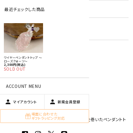
在庫状況:
在庫 0 売切れ中
最近チェックした商品
ローズクォーツ
キーワード:
favorite
ピンク
ワイヤーペンダントトップ ～
特定商取引法に基づく表記 (返品など)
ローズクォーツ～
2,300円(税込)
この商品を友達に教える
SOLD OUT
買い物を続ける
ACCOUNT MENU
商品説明
person
person
マイアカウント
新規会員登録
場面に合わせた
ギフトラッピング対応
アーティスティックワイヤーを使用し、天然石を巻いたペンダントト
ップです。
手作りのアクセサリーで一点ものになります。