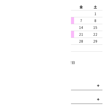
日
月
火
水
木
金
土
1
2
3
4
5
6
7
8
9
10
11
12
13
14
15
16
17
18
19
20
21
22
23
24
25
26
27
28
29
30
31
営業時間：10:00～18:00
定休日：水曜日、第1・3木曜日
■
・・・休業日
お支払い方法について
payment
送料・配送について
local_shipping