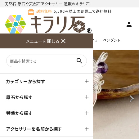
天然石 原石や天然石アクセサリー 通販のキラリ石
card_giftcard
送料無料
5,500円以上のお買上で送料無料
person
TOP
ワイヤーアクセサリー
close
ワイヤーアクセサリー ペンダント
メニューを閉じる
商品検索
カート(
0
)
お問い合
利用ガイ
メニュー
わせ
ド
search
カテゴリーから探す
原石から探す
arrow_back_ios
arrow_forward_ios
特集から探す
アクセサリーを名前から探す