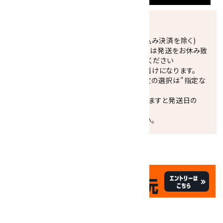
発送につきまして
正午までのご注文で当日発送致します。(振込み決済を除く)
休業日(水曜日、第1．3木曜日)と臨時休業日は発送をお休み致
します。 営業日カレンダー(左下段)をご確認ください
配達ご希望日がない場合は、最短日でのお届けになります。
※最短でのお届けをご希望の場合、時間指定の選択は"指定な
し"をおすすめします。
お届けの地域によっては、時間帯を指定されますと発送日の
翌々日配送になります。
ご不明な点はお気軽にお問い合わせください。
✦
✦
祝☆サイトオープン17周年
✦
17
✦
th
ありがとうキャンペーン
関連商品