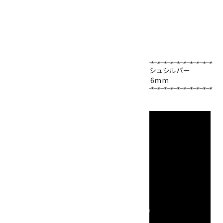
ワイヤーも含めた大きさ：55×27×19mm
全体の重さ：18.4g
※ペンダントトップのみの販売です。
ＡＷ(アーティスティックワイヤー)ノンターニッシュシルバー
ローズクォーツ原石
／
水晶カット
／
アメジスト
6mm