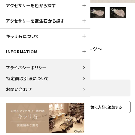
アクセサリーを色から探す
アクセサリーを誕生石から探す
230pt
キラリ石について
ワイヤーペンダントトップ ～ローズクォーツ～
INFORMATIOM
2,300円(税込)
プライバシーポリシー
特定商取引法について
SOLD OUT
お問い合わせ
favorite
お問い合わせ
型番:
awpt-14