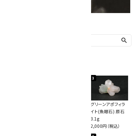
他の商品を探す
search
人気ランキング
1
2
3
佐渡の赤玉石 原石
ボルダーオパール
グリーンアポフィラ
磨き 128g
原石 40.4g
イト(魚眼石) 原石
3,000円（税込）
4,000円（税込）
3.1g
2,000円（税込）