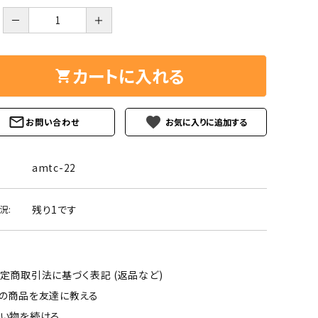
ーズ
クンツァイト
－
＋
ポイント 特集
水晶
Black
勾玉 特集
カートに入れる
ト
ソーダライト
Mix
石言葉辞典
トルマリン
favorite
お問い合わせ
ール
ブラッドストーン
3月 Mar
4月 Ap
amtc-22
ァイト
ボツワナアゲート
7月 Jul
8月 A
残り1です
況:
ト
ユナカイト
11月 Nov
12月 
ーツ
ルビー
定商取引法に基づく表記 (返品など)
石
の商品を友達に教える
い物を続ける