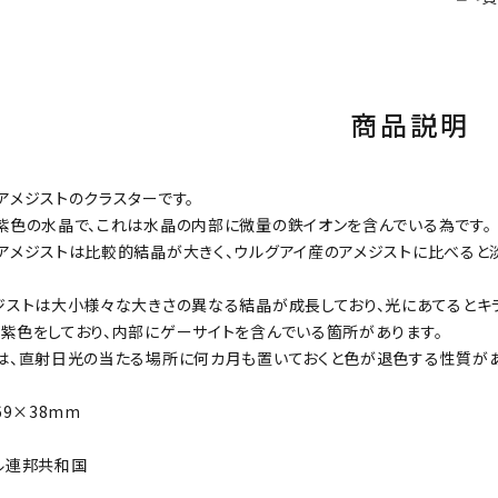
商品説明
アメジストのクラスターです。
紫色の水晶で、これは水晶の内部に微量の鉄イオンを含んでいる為です。
アメジストは比較的結晶が大きく、ウルグアイ産のアメジストに比べると
ジストは大小様々な大きさの異なる結晶が成長しており、光にあてるとキ
紫色をしており、内部にゲーサイトを含んでいる箇所があります。
は、直射日光の当たる場所に何カ月も置いておくと色が退色する性質が
69×38mm
ル連邦共和国