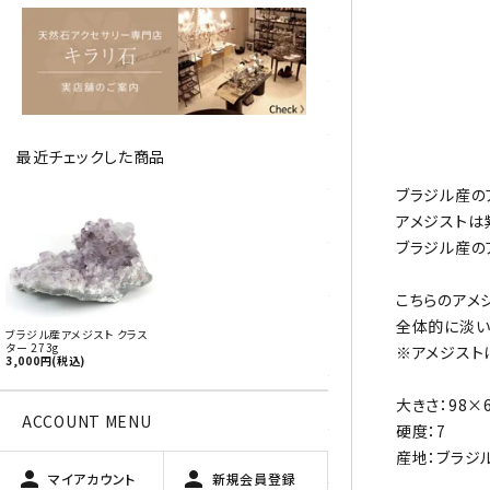
アベチュリン
アマゾナイト
アメジスト
最近チェックした商品
アラゴナイト
ブラジル産の
エメラルド
アメジストは
favorite
ブラジル産の
オパール
こちらのアメ
オブシディアン（黒曜石/十勝
全体的に淡い
ブラジル産アメジスト クラス
石）
ター 273g
※アメジスト
3,000円(税込)
ガーデンクォーツ
大きさ：98×
ACCOUNT MENU
硬度：7
カーネリアン
産地：ブラジ
person
person
マイアカウント
新規会員登録