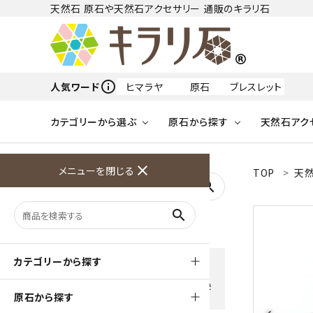
天然石 原石や天然石アクセサリー 通販のキラリ石
info_outline
人気ワード
ヒマラヤ
原石
ブレスレット
カテゴリーから選ぶ
原石から探す
天然石アク
フリーワードから探す
close
メニューを閉じる
TOP
天然
アクアマリン
search
天然石 原石
天然石
ア行
search
アマゾナイト
原石
ループタイ
ペンダント
誕生石
ワイヤーアクセサリー
天然石
ハ行
オパール
豊富な決済方法
カテゴリーから探す
クレジットカード・PayPay ・
天然石 ブローチ
和小物
ガーネット
Amzon Payなどお好きな 決
原石から探す
済方法を選択できます