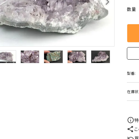
arrow_forward_ios
クリソコラ
クリソプレ
数量
原石/アクセサリー
丸玉 特集
シトリン
ジャスパー
White
Green
ッド型 特集
ハート形 特集
スモーキークォーツ
セレスタイ
Gray
Brown
 特集
鉱物解説
タイガーアイ/ホークアイ
トパーズ
翡翠
ピンクオパ
n
2月 Feb
型番:
フローライト
ヘミモルフ
y
6月 Jun
在庫状
ムーンストーン
モスアゲー
p
10月 Oct
ラブラドライト
ルチルクォ
特
ロードクロサイト
その他天然
こ
買