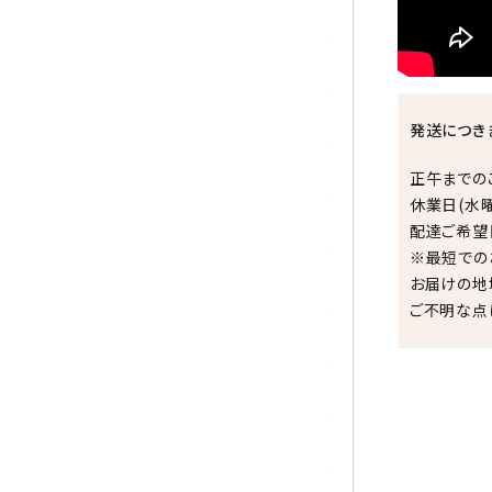
シトリン
ジャスパー
水晶
発送につき
スピネル
正午までの
休業日(水
スモーキークォーツ
配達ご希望
※最短での
セレスタイト
お届けの地
ご不明な点
ソーダライト
ターコイズ (トルコ石)
タイガーアイ/ホークアイ
祝☆