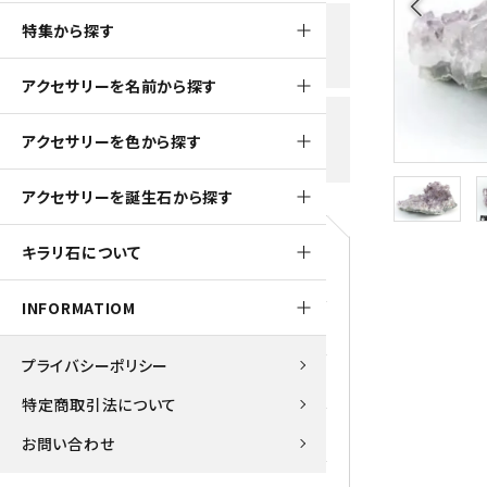
arrow_back_ios
黒水晶
特集から探す
新規会員登録で
大きいサイズの原石
国産 
500ptプレゼント
K2ブルー
アクセサリーを名前から探す
たまご形 特集
ピラミ
スピネル / パーガサイト
送料全国一律700円
アクセサリーを色から探す
5,500円(税込)以上ご購入で
美石 特集
ルース
送料無料
ターコイズ (トルコ石)
アクセサリーを誕生石から探す
パイライト
1月 Ja
キラリ石について
原石
ブルーレースアゲート
5月 Ma
INFORMATIOM
マラカイト
アクアマリン
9月 Se
プライバシーポリシー
ラピスラズリ
アゲート
特定商取引法について
ローズクォーツ
アズライト
お問い合わせ