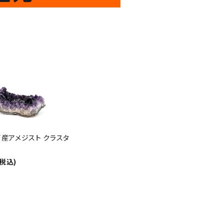
倍
迄!
!!
産アメジスト クラスタ
(税込)