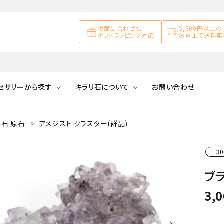
場面に合わせた
5,500円以上の
ギフトラッピング対応
お買上で送料無
セサリーから探す
キラリ石について
お問い合わせ
石 原石
アメジスト クラスター(群晶)
アズライト
キラリ石について
お客様の声
アゲート
ブレスレット
天然石ループタイ
カ行
30
アメジスト
キラリ石ポイントに
公式ブログ
アラゴナイ
ついて
ブラ
ネックレス
天然石ピアス
マ行
オブシディアン
ガーデンク
3,
天然石置き飾り
化石
カルサイト
Blue
Pink