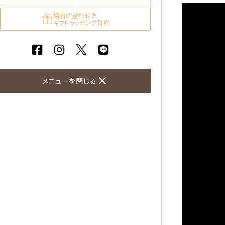
ガーネット
場面に合わせた
ギフトラッピング対応
化石（フォッシル）
カルサイト
close
メニューを閉じる
菊花石
黒水晶
クリソコラ
クリソプレーズ
クンツァイト
K2ブルー