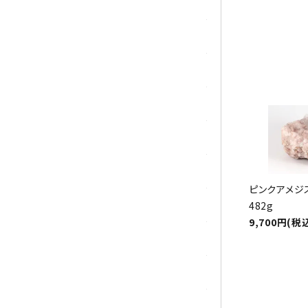
トパーズ
トルマリン
パイライト(黄鉄鉱)
翡翠 (ジェイド)
ピンクオパール
ブラッドストーン
ピンクアメジ
ブルーレースアゲート
482g
9,700円(税
フローライト(蛍石)
ヘミモルファイト
ボツワナアゲート