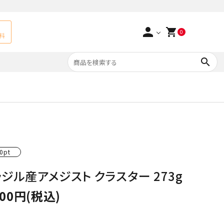
person
shopping_cart
0
料
search
よくあるご質問
アベチュリン
実店舗情報
天然石ペンダント
サ行
タ行
0pt
ト
エメラルド
ジル産アメジスト クラスター 273g
つまみ細工×天然石
ラ行
ォーツ
カーネリアン
000円(税込)
多用途天然石
菊花石
Yellow