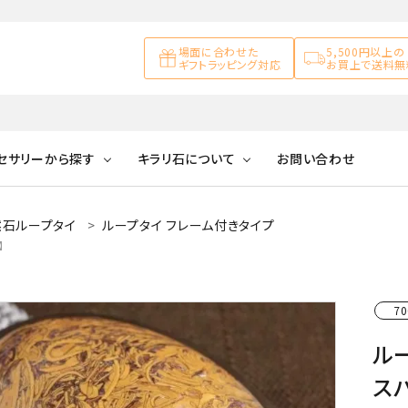
場面に合わせた
5,500円以上の
ギフトラッピング対応
お買上で送料無
セサリーから探す
キラリ石について
お問い合わせ
然石ループタイ
ループタイ フレーム付きタイプ
アズライト
キラリ石について
お客様の声
アゲート
】
ブレスレット
天然石ループタイ
カ行
アメジスト
キラリ石ポイントに
公式ブログ
アラゴナイ
ついて
70
ネックレス
天然石ピアス
マ行
オブシディアン
ガーデンク
ル
天然石置き飾り
化石
カルサイト
ス
Blue
Pink