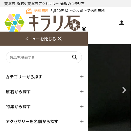
天然石 原石や天然石アクセサリー 通販のキラリ石
card_giftcard
送料無料
5,500円以上のお買上で送料無料
person
TOP
天然石 原石
クンツァイト 原石
close
メニューを閉じる
商品検索
カート(
0
)
お問い合
利用ガイ
メニュー
わせ
ド
search
カテゴリーから探す
arrow_back_ios
arrow_forward_ios
原石から探す
特集から探す
アクセサリーを名前から探す