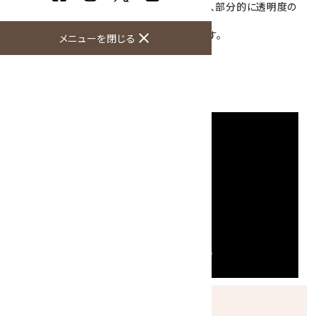
内部にはクラックがたくさんはいっていますが、部分的に透明度の
ある箇所もあります。
クラックが虹色に反射する部分もあり綺麗です。
close
メニューを閉じる
大きさ：93×43×39mm
硬度：6.5～7
産地：不明
発送につきまして