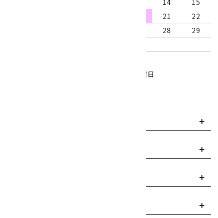
9
10
11
12
13
14
15
16
17
18
19
20
21
22
23
24
25
26
27
28
29
30
31
営業時間：10:00～18:00
定休日：水曜日、第1・3木曜日
■
・・・休業日
お支払い方法について
payment
送料・配送について
local_shipping
返品について
replay
ご利用案内
info