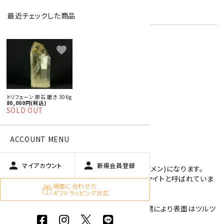
在庫状況:
在庫 0 売切れ中
最近チェックした商品
favorite
特定商取引法に基づく表記 (返品など)
この商品を友達に教える
買い物を続ける
トリフェーン 原石 磨き 306g
80,000円(税込)
SOLD OUT
商品説明
ACCOUNT MENU
トリフェーンの磨き石です。
person
person
マイアカウント
新規会員登録
トリフェーンは黄色をしたリシア輝石(スポジュメン)になります。
また、紫色や桃色をしたリシア輝石は、クンツァイトと呼ばれていま
場面に合わせた
す。
ギフトラッピング対応
こちらのトリフェーンは淡い黄色をしており研磨により表面はツルツ
ルです。