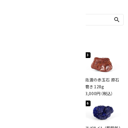
他の商品を探す
search
人気ランキング
1
2
3
桜瑪瑙 丸玉
ボルダーオパール
佐渡の赤玉石 原石
47mm
原石 40.4g
磨き 128g
3,800円（税込）
4,000円（税込）
3,000円（税込）
4
5
6
アポフィライト (魚
グリーンアポフィラ
アズライト (藍銅鉱)