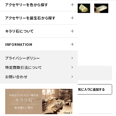
アクセサリーを色から探す
アクセサリーを誕生石から探す
8000pt
キラリ石について
トリフェーン 原石 磨き 306g
INFORMATIOM
80,000円(税込)
プライバシーポリシー
特定商取引法について
SOLD OUT
お問い合わせ
favorite
お問い合わせ
型番:
knz-03