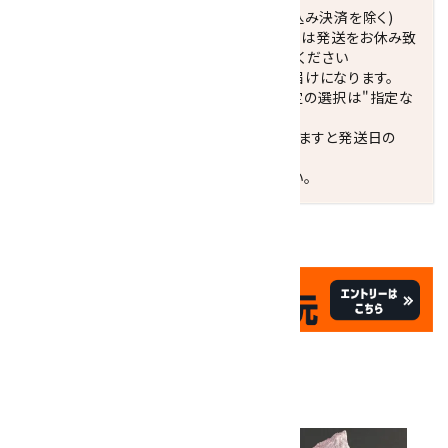
正午までのご注文で当日発送致します。(振込み決済を除く)
休業日(水曜日、第1．3木曜日)と臨時休業日は発送をお休み致
します。 営業日カレンダー(左下段)をご確認ください
配達ご希望日がない場合は、最短日でのお届けになります。
※最短でのお届けをご希望の場合、時間指定の選択は"指定な
し"をおすすめします。
お届けの地域によっては、時間帯を指定されますと発送日の
翌々日配送になります。
ご不明な点はお気軽にお問い合わせください。
✦
✦
祝☆サイトオープン17周年
✦
17
✦
th
ありがとうキャンペーン
関連商品
10倍
キラリ石ポイント
!!