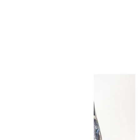
アポフィライト (魚
眼石) 原石 39.6g
2,000円（税込）