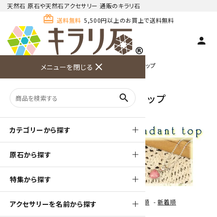
天然石 原石や天然石アクセサリー 通販のキラリ石
card_giftcard
送料無料
5,500円以上のお買上で送料無料
person
TOP
天然石ペンダント
天然石 ペンダントトップ
close
メニューを閉じる
商品検索
カート(
0
)
お問い合
利用ガイ
メニュー
わせ
ド
天然石 ペンダントトップ
search
カテゴリーから探す
原石から探す
特集から探す
[ 並び順を変更 ]
-
おすすめ順
-
価格順
-
新着順
アクセサリーを名前から探す