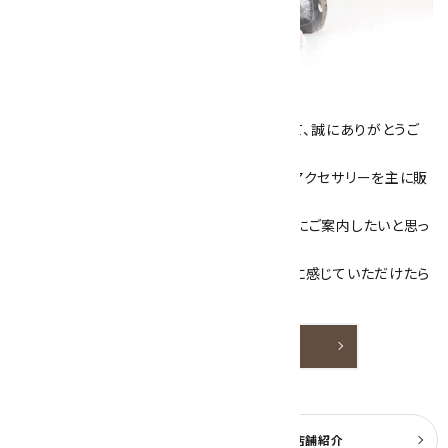
キラリ石について
数あるショップより、当店にお越し下さいまして、誠にありがとうご
ざいます！
当サイトは、天然石原石や天然石を使用したアクセサリーを主に販
売しています。
素敵な色や模様が魅力的な天然石を お客様にご案内したいと思っ
ております。
天然石アクセサリーと原石をより身近なものに感じていただけたら
嬉しいです。
詳しく見る
よくある質問
実店舗紹介