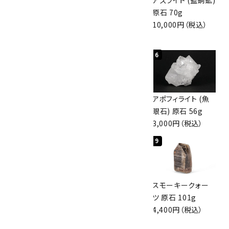
グリーンアポフィラ
ボルダーオパール
アズライト (藍銅鉱)
イト(魚眼石) 原石
原石 40.4g
原石 70g
3.1g
4,000円（税込）
10,000円（税込）
2,000円（税込）
検索する
4
5
6
ボルダーオパール
佐渡の赤玉石 原石
アポフィライト (魚
原石 36.5g
磨き 128g
眼石) 原石 56g
3,650円（税込）
3,000円（税込）
3,000円（税込）
7
8
9
スモーキークォー
ボルダーオパール
スモーキークォー
ツ 原石 256g
原石 磨き 110g
ツ 原石 101g
6,300円（税込）
2,800円（税込）
4,400円（税込）
10