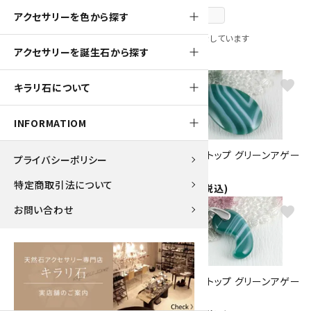
前のページへ
アクセサリーを色から探す
全 [109] 商品中 [81-109] 商品を表示しています
アクセサリーを誕生石から探す
favorite
favorite
キラリ石について
INFORMATIOM
ペンダントトップ 赤メノウ
ペンダントトップ グリーンアゲー
プライバシーポリシー
1,980円(税込)
ト
特定商取引法について
2,800円(税込)
お問い合わせ
favorite
favorite
ペンダントトップ 縞メノウ 勾玉
ペンダントトップ グリーンアゲー
1,650円(税込)
ト 勾玉