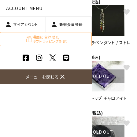
1,650円(税込)
ACCOUNT MENU
favorite
favorite
person
person
マイアカウント
新規会員登録
場面に合わせた
ギフトラッピング対応
天使の羽ペンダントトップ ロー
7色 チャクラペンダント / ストレ
ズクォーツ
ートタイプ
700円(税込)
9,500円(税込)
favorite
favorite
close
SOLD OUT
メニューを閉じる
7色 チャクラペンダント / サーク
ペンダントトップ チャロアイト
ルタイプ
20.6g
9,500円(税込)
17,500円(税込)
favorite
favorite
SOLD OUT
SOLD OUT