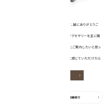
キラリ石について
数あるショップより、当店にお越し下さいまして、誠にありがとうご
ざいます！
当サイトは、天然石原石や天然石を使用したアクセサリーを主に販
売しています。
素敵な色や模様が魅力的な天然石を お客様にご案内したいと思っ
ております。
天然石アクセサリーと原石をより身近なものに感じていただけたら
嬉しいです。
詳しく見る
よくある質問
実店舗紹介