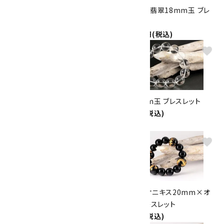
右螺旋水晶14mm玉 ブレスレ
ラベンダー翡翠18mm玉 ブレ
ット
スレット
11,000円(税込)
250,000円(税込)
favorite
favorite
般若心経入りオニキス×水晶×
水晶16mm玉 ブレスレット
レッドタイガーアイ ブレスレット
9,800円(税込)
8,200円(税込)
favorite
favorite
十勝石＆水晶19mm玉 ブレス
四神彫刻オニキス20mm×オ
レット
ニキス ブレスレット
13,500円(税込)
8,000円(税込)