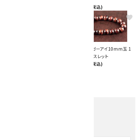
4,800円(税込)
3,500円(税込)
favorite
favorite
タイガーアイ＆水晶＆シトリンカ
レッドタイガーアイ10mm玉 1
ット ブレスレット
色ゴムブレスレット
3,700円(税込)
3,000円(税込)
1
2
3
>
全106件
他の商品を探す
キーワード