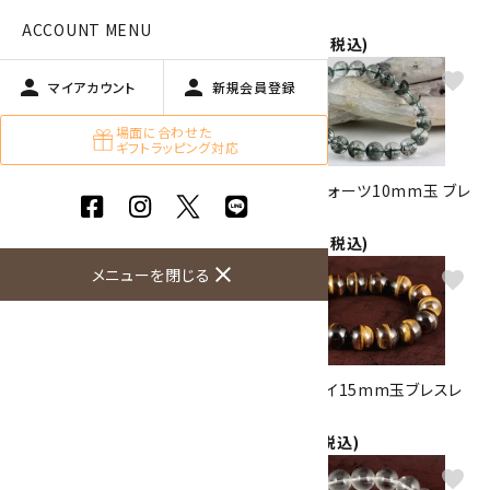
33,000円(税込)
ット
ACCOUNT MENU
28,000円(税込)
favorite
favorite
person
person
マイアカウント
新規会員登録
場面に合わせた
ギフトラッピング対応
ラピスラズリ9.5mm玉 ブレスレ
ガーデンクォーツ10mm玉 ブレ
ット
スレット
8,000円(税込)
11,000円(税込)
close
メニューを閉じる
favorite
favorite
ブルーアベンチュリン10mm玉
タイガーアイ15mm玉ブレスレ
ブレスレット
ット
4,500円(税込)
6,500円(税込)
favorite
favorite