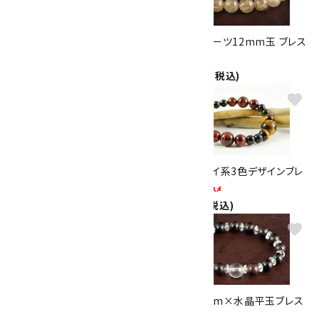
ホークアイ12mm玉 ゴムブレス
ルチルクォーツ12mm玉 ブレス
レット
レット
4,800円(税込)
44,000円(税込)
favorite
favorite
タイガーアイ＆ルチルクォーツ
タイガーアイ系3色デザインブレ
8mmブレスレット
スレット
3,500円(税込)
3,500円(税込)
favorite
favorite
ターコイズ＆ヘマタイト＆水晶ブ
十勝石8mm×水晶平玉ブレス
レスレット
レット