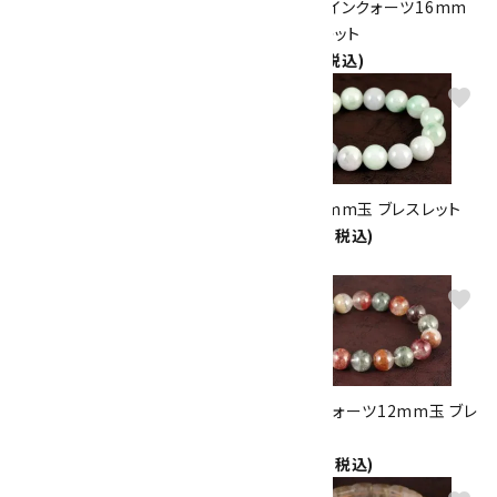
フローライト11mm玉 ブレスレ
トルマリンインクォーツ16mm
ット
玉 ブレスレット
4,400円(税込)
8,000円(税込)
favorite
favorite
アメジスト13mm玉 ブレスレッ
本翡翠15mm玉 ブレスレット
ト
32,400円(税込)
5,000円(税込)
favorite
favorite
ユナカイト バングルブレスレット
ガーデンクォーツ12mm玉 ブレ
2,200円(税込)
スレット
11,000円(税込)