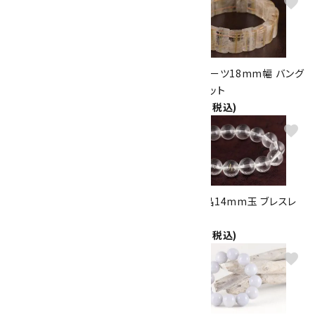
favorite
favorite
糸魚川産 翡翠 8mm玉ブレスレ
ルチルクォーツ18mm幅 バング
ット
ルブレスレット
30,000円(税込)
24,000円(税込)
favorite
favorite
ユーパーライト 10mm玉 ブレ
左螺旋水晶14mm玉 ブレスレ
スレット
ット
4,800円(税込)
11,000円(税込)
favorite
favorite