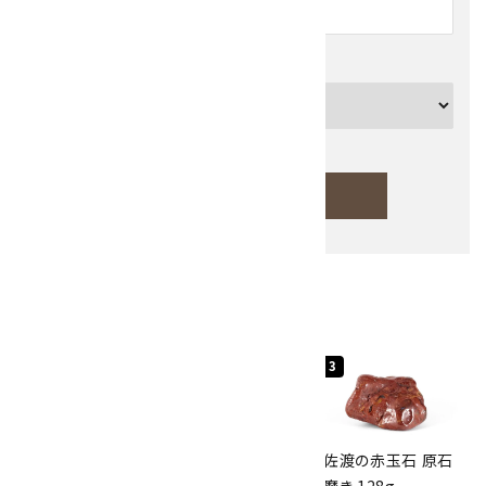
カテゴリー
検索する
人気ランキング
キーワード
1
2
3
カテゴリー
桜瑪瑙 丸玉
ボルダーオパール
佐渡の赤玉石 原石
47mm
原石 40.4g
磨き 128g