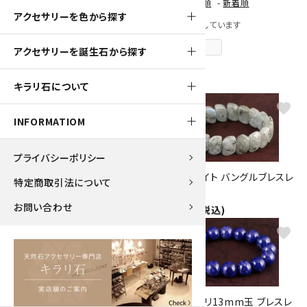
[ 並び順を変更 ]
-
おすすめ順
-
価格順
-
新着順
アクセサリーを色から探す
全 [106] 商品中 [1-40] 商品を表示しています
次のページへ
アクセサリーを誕生石から探す
キラリ石について
favorite
favorite
INFORMATIOM
プライバシーポリシー
タイガーアイ10mm玉ブレスレ
ラブラドライト バングルブレスレ
特定商取引法について
ット
ット
お問い合わせ
3,000円(税込)
2,900円(税込)
favorite
favorite
本翡翠15mm玉 ブレスレット
ラピスラズリ13mm玉 ブレスレ