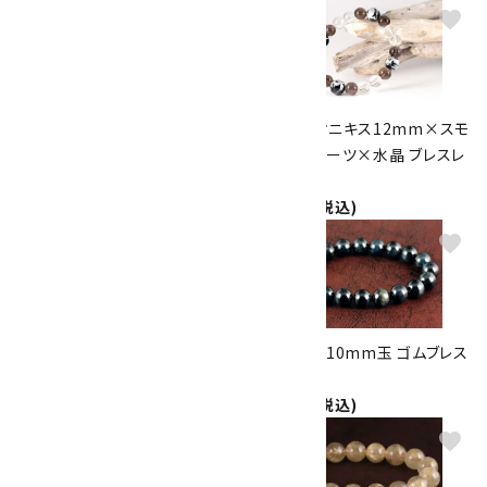
favorite
favorite
四神彫りオニキス12mm×タイ
四神彫りオニキス12mm×スモ
ガーアイ×水晶 ブレスレット
ーキークォーツ×水晶 ブレスレ
5,500円(税込)
ット
5,500円(税込)
favorite
favorite
レッドタイガーアイ12mm玉 1
ホークアイ10mm玉 ゴムブレス
色ゴムブレスレット
レット
4,800円(税込)
4,200円(税込)
favorite
favorite