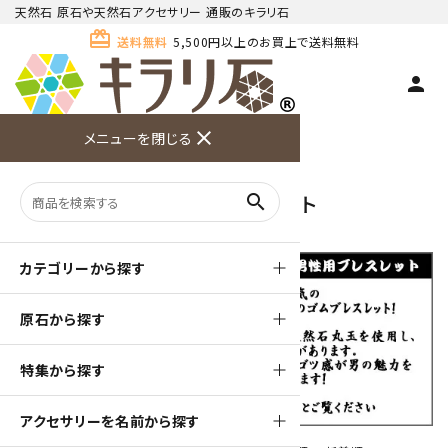
天然石 原石や天然石アクセサリー 通販のキラリ石
card_giftcard
送料無料
5,500円以上のお買上で送料無料
person
TOP
男性用ブレスレット
close
メニューを閉じる
商品検索
カート(
0
)
お問い合
利用ガイ
メニュー
わせ
ド
男性用ブレスレット
search
カテゴリーから探す
原石から探す
特集から探す
アクセサリーを名前から探す