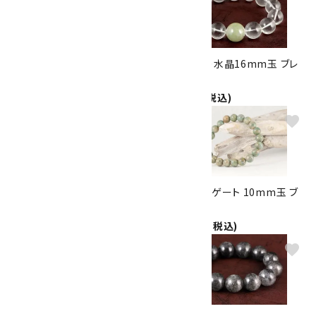
タイガーアイ12mm玉 ブレスレ
本翡翠入り水晶16mm玉 ブレ
ット
スレット
4,800円(税込)
9,000円(税込)
favorite
favorite
ミックスカラートルマリン
コーラルアゲート 10mm玉 ブ
10mm玉 ブレスレット
レスレット
11,000円(税込)
11,000円(税込)
favorite
favorite