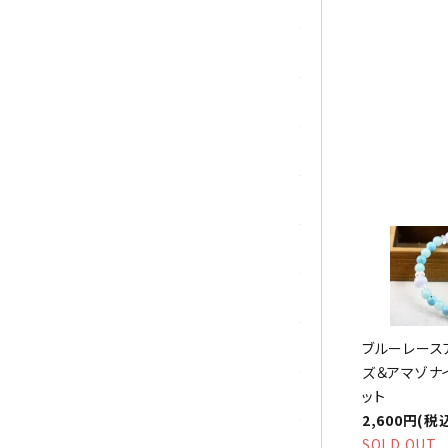
トパーズ
祝☆
トルマリン
パイライト(黄鉄鉱)
翡翠 (ジェイド)
ピンクオパール
ブラッドストーン
ブルーレースアゲート
フローライト(蛍石)
ブルーレース
ズ＆アマゾナ
ット
ヘミモルファイト
2,600円(税
SOLD OUT
ボツワナアゲート