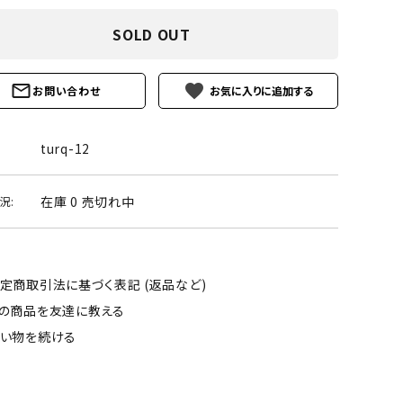
ーズ
クンツァイト
SOLD OUT
ポイント 特集
水晶
Black
勾玉 特集
favorite
お問い合わせ
ト
ソーダライト
Mix
石言葉辞典
トルマリン
turq-12
ール
ブラッドストーン
3月 Mar
4月 Ap
在庫 0 売切れ中
況:
ァイト
ボツワナアゲート
7月 Jul
8月 A
ト
ユナカイト
11月 Nov
12月 
定商取引法に基づく表記 (返品など)
の商品を友達に教える
ーツ
ルビー
い物を続ける
石