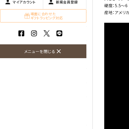
person
person
マイアカウント
新規会員登録
ガーネット
硬度：5.5～6
産地：アメリ
場面に合わせた
ギフトラッピング対応
化石（フォッシル）
カルサイト
菊花石
close
メニューを閉じる
黒水晶
クリソコラ
クリソプレーズ
クンツァイト
K2ブルー