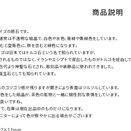
商品説明
イズの原石です。
通常は不透明な結晶で、白色や水色、青緑や黄緑色をしています。
むと空青色に、鉄を含むと緑色になります。
イズは日本ではトルコ石という名で知られていますが、
されるものではなく、イランやエジプトで産出したものがトルコを経由し
古代より神聖な石とされ、彫刻品や装飾品に使われてきました。
の誕生石としても知られています。
石のゴツゴツ感が残りますが磨きにより表面はツルツルしています。
色をした結晶が、茶色の鉱物と一緒に個性的な表情をしています。
良いですね。
で、在庫は現在出品中のものだけになります。
ニターによって色が鮮やかに出る場合がございます
22×12mm