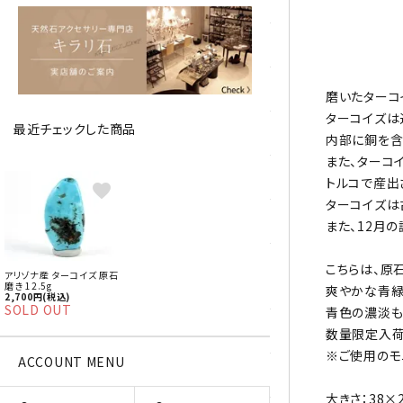
アベチュリン
アマゾナイト
アメジスト
磨いたターコ
ターコイズは
最近チェックした商品
アラゴナイト
内部に銅を含
また、ターコ
エメラルド
トルコで産出
favorite
ターコイズは
オパール
また、12月
オブシディアン（黒曜石/十勝
こちらは、原
アリゾナ産 ターコイズ 原石
石）
磨き 12.5g
爽やかな青緑
2,700円(税込)
SOLD OUT
青色の濃淡も
ガーデンクォーツ
数量限定入荷
※ご使用のモ
ACCOUNT MENU
カーネリアン
大きさ：38×