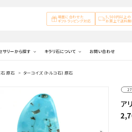
場面に合わせた
5,500円以上の
ギフトラッピング対応
お買上で送料無
セサリーから探す
キラリ石について
お問い合わせ
石 原石
ターコイズ (トルコ石) 原石
アズライト
キラリ石について
お客様の声
アゲート
ブレスレット
天然石ループタイ
カ行
27
アメジスト
キラリ石ポイントに
公式ブログ
アラゴナイ
ついて
アリ
ネックレス
天然石ピアス
マ行
オブシディアン
ガーデンク
2,
天然石置き飾り
化石
カルサイト
Blue
Pink