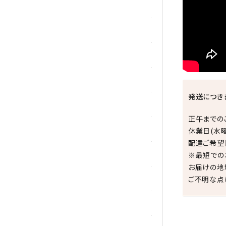
シトリン
ジャスパー
水晶
スピネル
発送につき
スモーキークォーツ
正午までの
セレスタイト
休業日(水
配達ご希望
ソーダライト
※最短での
お届けの地
ターコイズ (トルコ石)
ご不明な点
タイガーアイ/ホークアイ