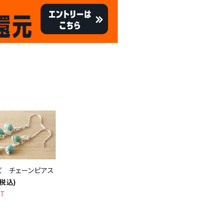
キャンペーン
8/31
倍
迄!
!!
ズ チェーンピアス
(税込)
UT