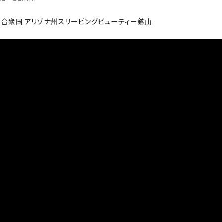
カ合衆国 アリゾナ州スリーピングビューティー鉱山