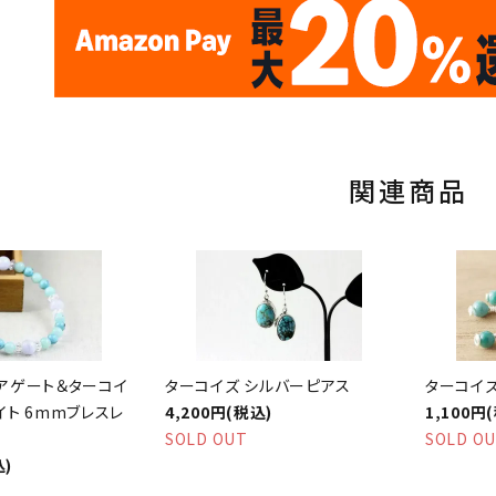
✦
✦
17
✦
✦
サイトオープン17周年
ありがとう
th
10
キラリ石ポイント
関連商品
アゲート＆ターコイ
ターコイズ シルバーピアス
ターコイ
イト 6mmブレスレ
4,200円(税込)
1,100円
SOLD OUT
SOLD O
込)