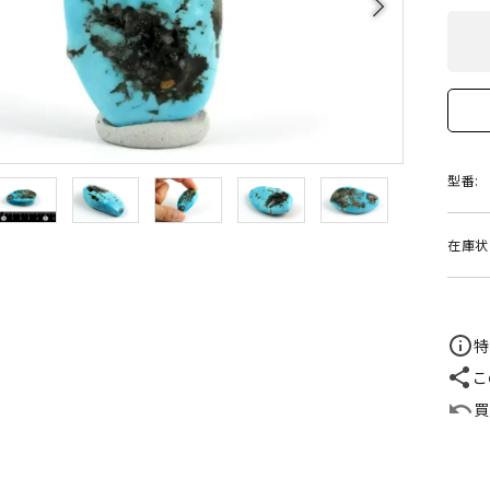
arrow_forward_ios
クリソコラ
クリソプレ
原石/アクセサリー
丸玉 特集
シトリン
ジャスパー
White
Green
ッド型 特集
ハート形 特集
スモーキークォーツ
セレスタイ
Gray
Brown
 特集
鉱物解説
タイガーアイ/ホークアイ
トパーズ
型番:
翡翠
ピンクオパ
n
2月 Feb
在庫状
フローライト
ヘミモルフ
y
6月 Jun
ムーンストーン
モスアゲー
p
10月 Oct
特
こ
ラブラドライト
ルチルクォ
買
ロードクロサイト
その他天然