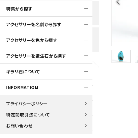
arrow_back_ios
黒水晶
特集から探す
新規会員登録で
大きいサイズの原石
国産 
500ptプレゼント
K2ブルー
アクセサリーを名前から探す
たまご形 特集
ピラミ
スピネル / パーガサイト
送料全国一律700円
アクセサリーを色から探す
5,500円(税込)以上ご購入で
美石 特集
ルース
送料無料
ターコイズ (トルコ石)
アクセサリーを誕生石から探す
パイライト
1月 Ja
キラリ石について
原石
ブルーレースアゲート
5月 Ma
INFORMATIOM
マラカイト
アクアマリン
9月 Se
プライバシーポリシー
ラピスラズリ
アゲート
特定商取引法について
ローズクォーツ
アズライト
お問い合わせ