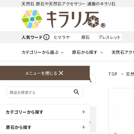
天然石 原石や天然石アクセサリー 通販のキラリ石
info_outline
人気ワード
ヒマラヤ
原石
ブレスレット
カテゴリーから選ぶ
原石から探す
天然石アク
フリーワードから探す
close
メニューを閉じる
TOP
天然
アクアマリン
search
天然石 原石
天然石
ア行
search
アマゾナイト
原石
ループタイ
ペンダント
誕生石
ワイヤーアクセサリー
天然石
ハ行
オパール
豊富な決済方法
カテゴリーから探す
クレジットカード・PayPay ・
天然石 ブローチ
和小物
ガーネット
Amzon Payなどお好きな 決
原石から探す
済方法を選択できます