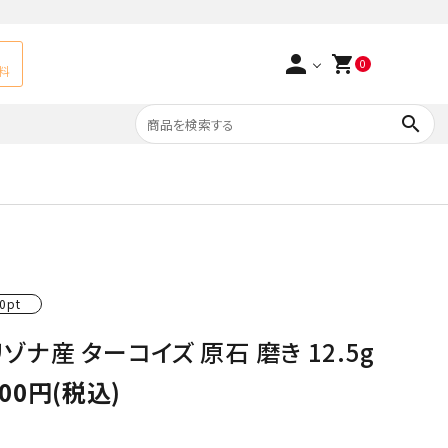
person
shopping_cart
0
料
search
よくあるご質問
アベチュリン
実店舗情報
天然石ペンダント
サ行
タ行
0pt
ト
エメラルド
ゾナ産 ターコイズ 原石 磨き 12.5g
つまみ細工×天然石
ラ行
ォーツ
カーネリアン
700円(税込)
多用途天然石
菊花石
Yellow